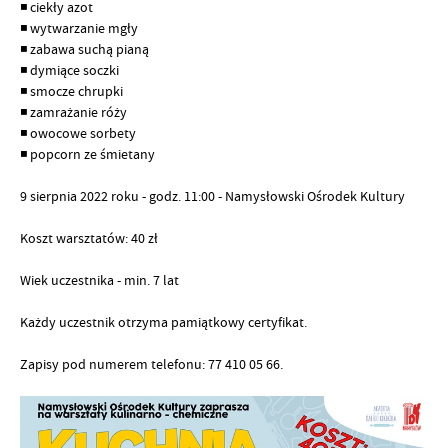
◾️ ciekły azot
◾️ wytwarzanie mgły
◾️ zabawa suchą pianą
◾️ dymiące soczki
◾️ smocze chrupki
◾️ zamrażanie róży
◾️ owocowe sorbety
◾️ popcorn ze śmietany
9 sierpnia 2022 roku - godz. 11:00 - Namysłowski Ośrodek Kultury
Koszt warsztatów: 40 zł
Wiek uczestnika - min. 7 lat
Każdy uczestnik otrzyma pamiątkowy certyfikat.
Zapisy pod numerem telefonu: 77 410 05 66.