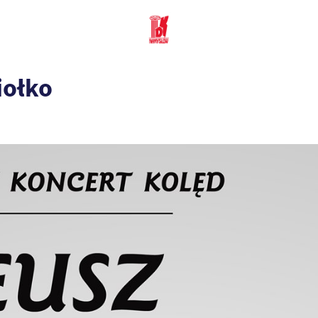
iołko